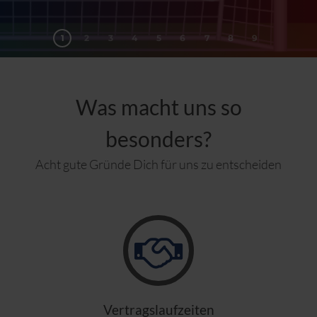
1
2
3
4
5
6
7
8
9
Was macht uns so
besonders?
Acht gute Gründe Dich für uns zu entscheiden
Vertragslaufzeiten