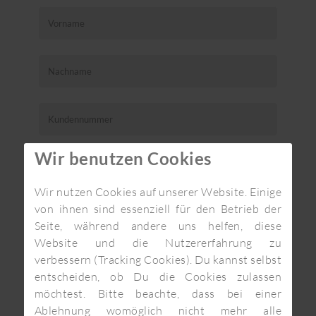
Wir benutzen Cookies
Wir nutzen Cookies auf unserer Website. Einige
Neuheiten
von ihnen sind essenziell für den Betrieb der
Seite, während andere uns helfen, diese
Sicherheit
Website und die Nutzererfahrung zu
Über uns
verbessern (Tracking Cookies). Du kannst selbst
entscheiden, ob Du die Cookies zulassen
Störungen: Allgemein
möchtest. Bitte beachte, dass bei einer
Störungen: SaarlandCloud
Ablehnung womöglich nicht mehr alle
Störungen: Rechenzentrum