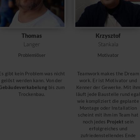
Thomas
Krzysztof
Langer
Stankala
Problemlöser
Motivator
Es gibt kein Problem was nicht
Teamwork makes the Dream
gelöst werden kann. Von der
work. Er ist Motivator und
Gebäudeverkabelung
bis zum
Kenner der Gewerke. Mit ih
Trockenbau.
läuft jede Baustelle rund ega
wie kompliziert die geplante
Montage oder Installation
scheint mit ihm im Team hat
noch jedes
Projekt
sein
erfolgreiches und
zufriedenstellendes Ende