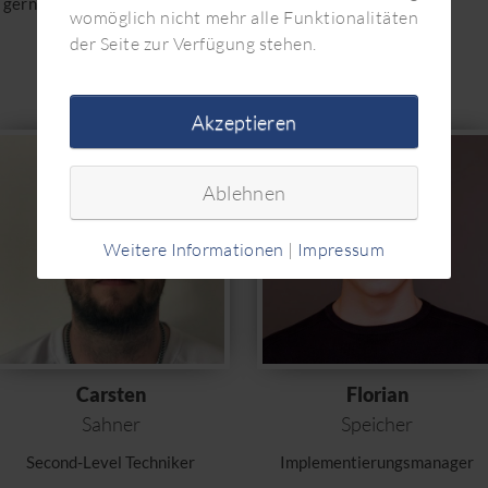
gern mit Büroliebling Cosmo
verlässt.
womöglich nicht mehr alle Funktionalitäten
der Seite zur Verfügung stehen.
Akzeptieren
Ablehnen
Weitere Informationen
|
Impressum
Carsten
Florian
Sahner
Speicher
Second-Level Techniker
Implementierungsmanager