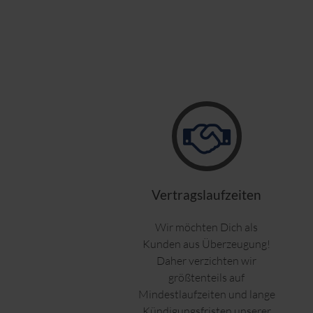
Signatur-Update.
Um Spam-Signaturen zu identifizieren nutze
einen einzelnen Aspekt zu identifizieren m
eine Spam-Punktezahl zugeordnet. Das Syste
False-Negatives ausgeführt werden, perma
Receiver Verification und Sender policy fr
DNS-based Blackhole List
SMTP Whitelist
Bayes Spamfilter - Automatisch trainierter, 
Black- and Whitelists auf Benutzerebene
Spam URI Realtime BlockList (SURBL)
Vertragslaufzeiten
Nur Full:
Wir möchten Dich als
Sicherung des gewünschten E-Mail-Verkehr
Kunden aus Überzeugung!
Daher verzichten wir
größtenteils auf
Mindestlaufzeiten und lange
Kündigungsfristen unserer