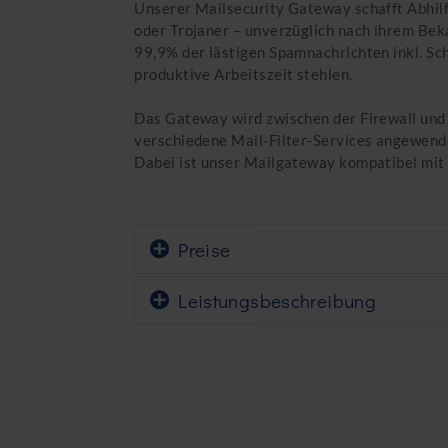
Unserer Mailsecurity Gateway schafft Abhil
oder Trojaner – unverzüglich nach ihrem Bek
99,9% der lästigen Spamnachrichten inkl. Sc
produktive Arbeitszeit stehlen.
Das Gateway wird zwischen der Firewall und
verschiedene Mail-Filter-Services angewend
Dabei ist unser Mailgateway kompatibel mit 
Preise
Leistungsbeschreibung
Siehe Leistungsverzeichnis (Mailsecurity)
Schutz vor Schadmails: Spamerkennung vo
Integriert ClamAV® mit der Google Safe B
ClamAV® ist ein Open-Source Antivirus En
Multi-Threaded-Scanning-Daemon, Kommando