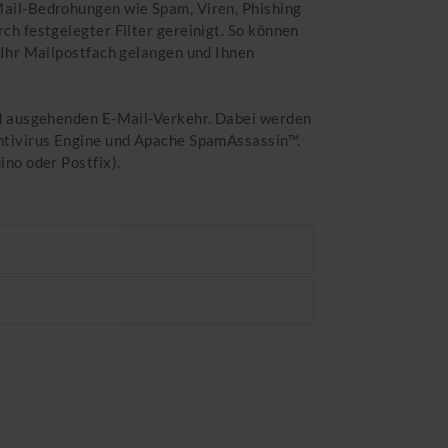
Mail-Bedrohungen wie Spam, Viren, Phishing
h festgelegter Filter gereinigt. So können
 Ihr Mailpostfach gelangen und Ihnen
nd ausgehenden E-Mail-Verkehr. Dabei werden
Antivirus Engine und Apache SpamAssassin™.
no oder Postfix).
ohungen. Es bietet einen hochperformanten
ligentes Tool für das automatische