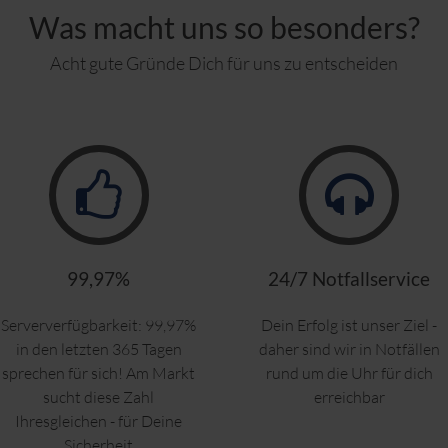
Was macht uns so besonders?
n wir eine Vielzahl von Tests - sowohl lokal als auch auf Netzwerk-
Acht gute Gründe Dich für uns zu entscheiden
it dem sie ihre Botschaften verbreiten könnten. Jede einzelne E-Mail
m optimiert die Effizienz der Regeln, die im Hinblick auf die Minimi
nent.
amework (SPF)
statistischer Filter
99,97%
24/7 Notfallservice
Serververfügbarkeit: 99,97%
Dein Erfolg ist unser Ziel -
s für 10 Jahre
in den letzten 365 Tagen
daher sind wir in Notfällen
sprechen für sich! Am Markt
rund um die Uhr für dich
sucht diese Zahl
erreichbar
Ihresgleichen - für Deine
Sicherheit