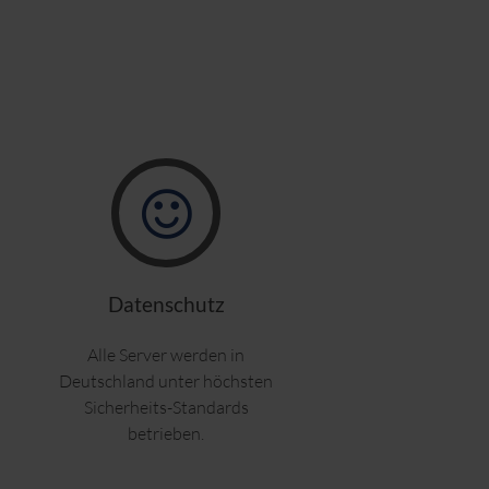
Ebene. Dies macht es für Spammer schwierig
 wird vom Gateway analysiert und erhält
erung der Anzahl der False-Positives und
Datenschutz
Alle Server werden in
Deutschland unter höchsten
Sicherheits-Standards
betrieben.