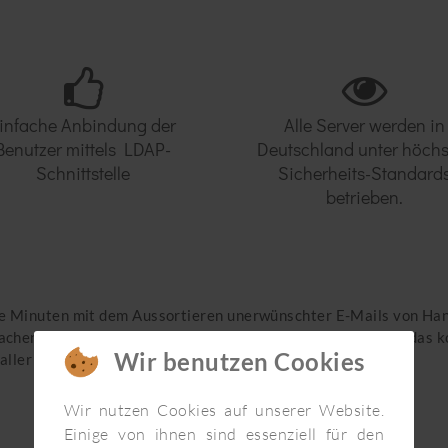
infache Anbindung der
Alle Server werden in
Benutzer mittels LDAP-
Deutschland unter höchs
Schnittstelle
Sicherheits-Standard
betrieben.
ge Minuten mit dem Aussortieren unerwünschter E-Mails von Han
achen Mitarbeiter dabei Fehler, können Schadmails schnell das 
Wir benutzen Cookies
aller Daten verschlüsseln.
Wir nutzen Cookies auf unserer Website.
Einige von ihnen sind essenziell für den