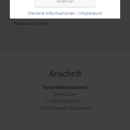
Ablehnen
Schreibe uns
Lass Dich zurückrufen
Weitere Informationen
|
Impressum
Erstelle ein Ticket
Anschrift
Systemhaus Saarland
SHS GmbH
In der Sandgrube 1
66583 Spiesen-Elversberg