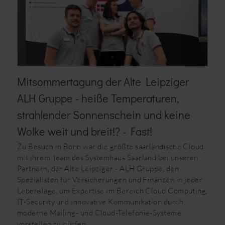
Mitsommertagung der Alte Leipziger
ALH Gruppe - heiße Temperaturen,
strahlender Sonnenschein und keine
Wolke weit und breit!? - Fast!
Zu Besuch in Bonn war die größte saarländische Cloud
mit ihrem Team des Systemhaus Saarland bei unseren
Partnern, der Alte Leipziger - ALH Gruppe, den
Spezialisten für Versicherungen und Finanzen in jeder
Lebenslage, um Expertise im Bereich Cloud Computing,
IT-Security und innovative Kommunikation durch
moderne Mailing- und Cloud-Telefonie-Systeme
vorstellen zu dürfen.