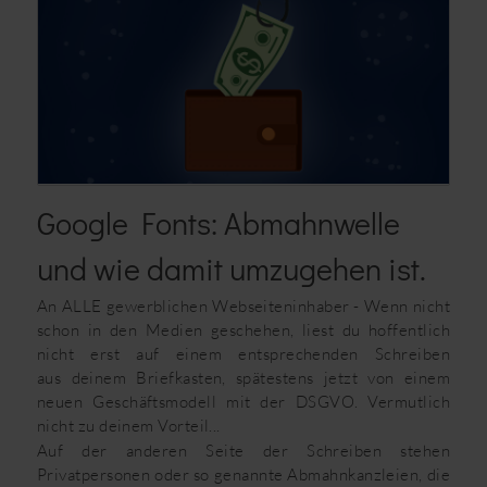
Google Fonts: Abmahnwelle
und wie damit umzugehen ist.
An ALLE gewerblichen Webseiteninhaber - Wenn nicht
schon in den Medien geschehen, liest du hoffentlich
nicht erst auf einem entsprechenden Schreiben
aus deinem Briefkasten, spätestens jetzt von einem
neuen Geschäftsmodell mit der DSGVO. Vermutlich
nicht zu deinem Vorteil...
Auf der anderen Seite der Schreiben stehen
Privatpersonen oder so genannte Abmahnkanzleien, die