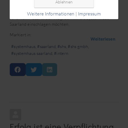
Ablehnen
Zeit besteht.
Wieso dann nicht das Beste aus beiden Sichtweisen
Weitere Informationen
|
Impressum
vereinen? - das ist der Weg, den wir als Systemhaus
Saarland einschlagen möchten.
Markiert in:
Weiterlesen
systemhaus
saarland
shs
shs gmbh
systemhaus saarland
intern
Erfolg ist eine Verpflichtung