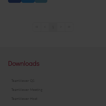
1
First Page
Previous Page
Next Page
Last Page
Downloads
TeamViewer QS
TeamViewer Meeting
TeamViewer Host